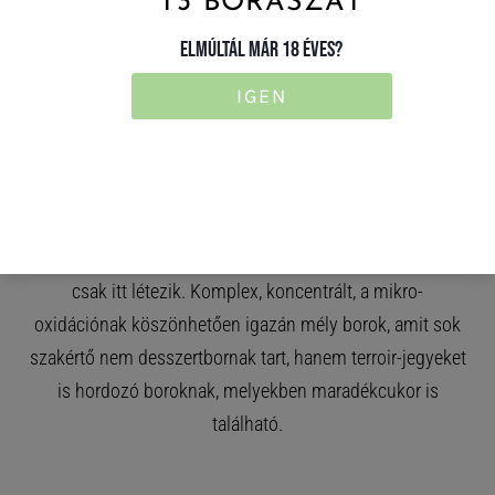
T3 BORÁSZAT
és a cukortartalomhoz képest meglepően könnyed, jól
ELMÚLTÁL MÁR 18 ÉVES?
fogyasztható édesborok készülnek belőlük. A borvidék
egyik csodája a botritisz. Megjelenésekor a cukor és
IGEN
savtartalom koncentrálódik a bogyókon belül, így a tokaji
édes borok jó egyensúlyú, élénk, gyümölcsösségüket
sokáig megtartó tételek. Tokajról képtelenség az aszú
nélkül beszélni. Készítési módja egyedülálló a világon, a
botritisz máshol is megjelenik, de a szemenkénti szüret
csak itt létezik. Komplex, koncentrált, a mikro-
oxidációnak köszönhetően igazán mély borok, amit sok
szakértő nem desszertbornak tart, hanem terroir-jegyeket
is hordozó boroknak, melyekben maradékcukor is
található.