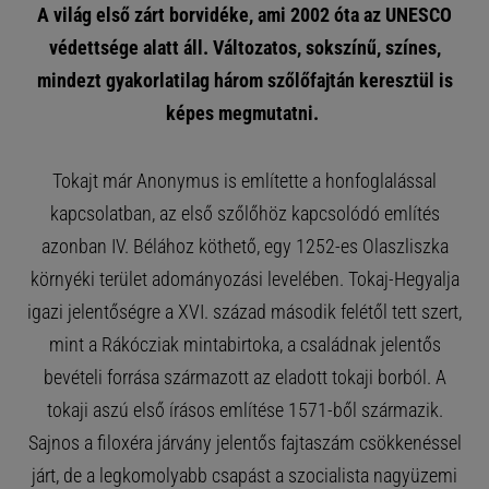
A világ első zárt borvidéke, ami 2002 óta az UNESCO
védettsége alatt áll. Változatos, sokszínű, színes,
mindezt gyakorlatilag három szőlőfajtán keresztül is
képes megmutatni.
Tokajt már Anonymus is említette a honfoglalással
kapcsolatban, az első szőlőhöz kapcsolódó említés
azonban IV. Bélához köthető, egy 1252-es Olaszliszka
környéki terület adományozási levelében. Tokaj-Hegyalja
igazi jelentőségre a XVI. század második felétől tett szert,
mint a Rákócziak mintabirtoka, a családnak jelentős
bevételi forrása származott az eladott tokaji borból. A
tokaji aszú első írásos említése 1571-ből származik.
Sajnos a filoxéra járvány jelentős fajtaszám csökkenéssel
járt, de a legkomolyabb csapást a szocialista nagyüzemi