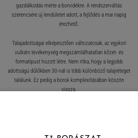
gazdálkodás mérte a borvidékre. A rendszerváltás
szerencsére új lendületet adott, a fejlődés a mai napig
érezhető.
Talajadottságai elképesztően változatosak, az egykori
vulkáni tevékenység megszámlálhatatlan kőzet- és
formatípust hozott létre. Nem ritka, hogy a legjobb
adottságú dűlőkben 30-nál is több különböző talajréteget
találunk. Ez pedig a borok komplexitásában köszön
vissza.
A fő szőlőfajták a furmint, a hárslevelű és a
sárgamuskotály, mellettük a kövérszőlő, a zéta és a kabar
engedélyezett még, de jelentőségük sokkal kisebb. A
szép savaknak köszönhetően hosszan érlelhető száraz