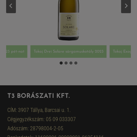
 2023 pét-nat
Tokaj Drei Solare sárgamuskotály 2023
Tokaj Exogen 
T3 BORÁSZATI KFT.
CÍM: 3907 Tállya, Barcsai u. 1.
Cégjegyzékszám: 05 09 033307
Adószám: 28798004-2-05