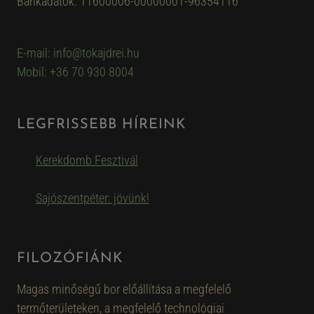
Bankadatok: 11600006-00000001-96354116
E-mail: info@tokajdrei.hu
Mobil: +36 70 930 8004
LEGFRISSEBB HÍREINK
Kerekdomb Fesztivál
Sajószentpéter: jövünk!
FILOZÓFIÁNK
Magas minőségű bor előállítása a megfelelő
termőterületeken, a megfelelő technológiai