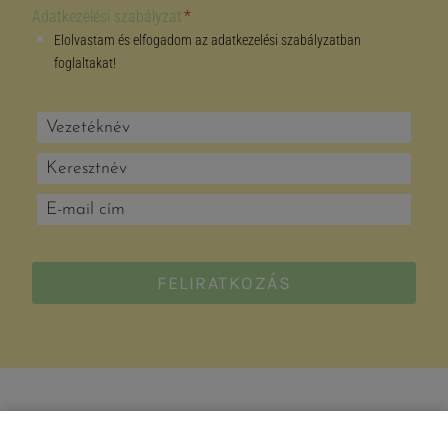
Adatkezelési szabályzat
*
Elolvastam és elfogadom az adatkezelési szabályzatban
foglaltakat!
FELIRATKOZÁS