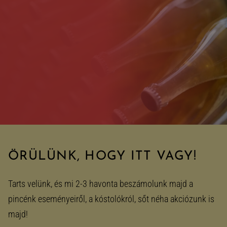
Skip
to
content
ÖRÜLÜNK, HOGY ITT VAGY!
Tarts velünk, és mi 2-3 havonta beszámolunk majd a
pincénk eseményeiről, a kóstolókról, sőt néha akciózunk is
majd!